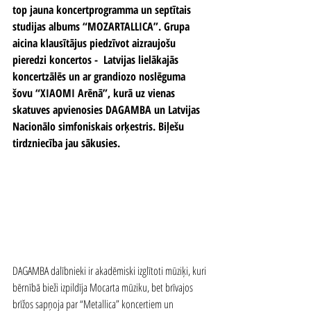
top jauna koncertprogramma un septītais 
studijas albums “MOZARTALLICA”. Grupa 
aicina klausītājus piedzīvot aizraujošu 
pieredzi koncertos -  Latvijas lielākajās 
koncertzālēs un ar grandiozo noslēguma 
šovu “XIAOMI Arēnā”, kurā uz vienas 
skatuves apvienosies DAGAMBA un Latvijas 
Nacionālo simfoniskais orķestris. Biļešu 
tirdzniecība jau sākusies.
DAGAMBA dalībnieki ir akadēmiski izglītoti mūziķi, kuri 
bērnībā bieži izpildīja Mocarta mūziku, bet brīvajos 
brīžos sapņoja par “Metallica” koncertiem un 