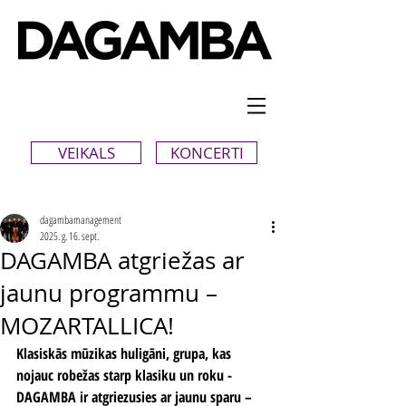
VEIKALS
KONCERTI
dagambamanagement
2025. g. 16. sept.
DAGAMBA atgriežas ar
jaunu programmu –
MOZARTALLICA!
Klasiskās mūzikas huligāni, grupa, kas 
nojauc robežas starp klasiku un roku - 
DAGAMBA ir atgriezusies ar jaunu sparu – 