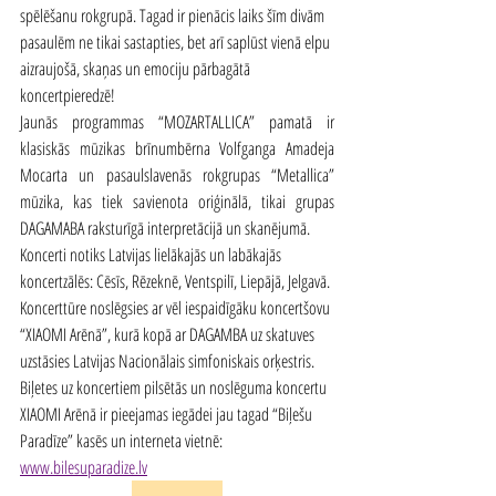
spēlēšanu rokgrupā. Tagad ir pienācis laiks šīm divām 
pasaulēm ne tikai sastapties, bet arī saplūst vienā elpu 
aizraujošā, skaņas un emociju pārbagātā 
koncertpieredzē!
Jaunās programmas “MOZARTALLICA” pamatā ir 
klasiskās mūzikas brīnumbērna Volfganga Amadeja 
Mocarta un pasaulslavenās rokgrupas “Metallica” 
mūzika, kas tiek savienota oriģinālā, tikai grupas 
DAGAMABA raksturīgā interpretācijā un skanējumā.
Koncerti notiks Latvijas lielākajās un labākajās 
koncertzālēs: Cēsīs, Rēzeknē, Ventspilī, Liepājā, Jelgavā. 
Koncerttūre noslēgsies ar vēl iespaidīgāku koncertšovu 
“XIAOMI Arēnā”, kurā kopā ar DAGAMBA uz skatuves 
uzstāsies Latvijas Nacionālais simfoniskais orķestris.  
Biļetes uz koncertiem pilsētās un noslēguma koncertu 
XIAOMI Arēnā ir pieejamas iegādei jau tagad “Biļešu 
Paradīze” kasēs un interneta vietnē: 
www.bilesuparadize.lv