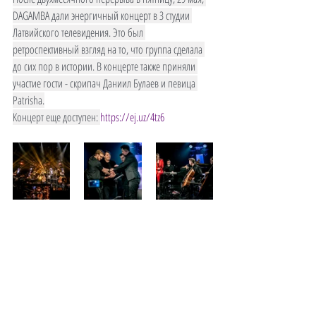
DAGAMBA дали энергичный концерт в З студии 
Латвийского телевидения. Это был 
ретроспективный взгляд на то, что группа сделала 
до сих пор в истории. В концерте также приняли 
участие гости - скрипач Даниил Булаев и певица 
Patrisha.
Концерт еще доступен: 
https://ej.uz/4tz6