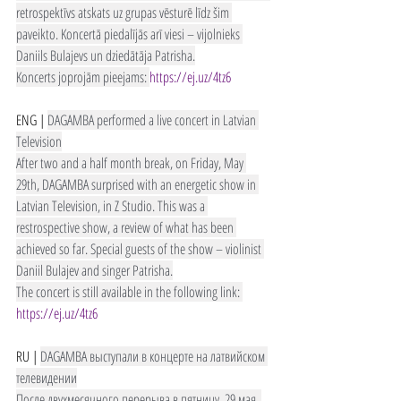
retrospektīvs atskats uz grupas vēsturē līdz šim 
paveikto. Koncertā piedalījās arī viesi – vijolnieks 
Daniils Bulajevs un dziedātāja Patrisha.
Koncerts joprojām pieejams: 
https://ej.uz/4tz6
ENG | 
DAGAMBA performed a live concert in Latvian 
Television
After two and a half month break, on Friday, May 
29th, DAGAMBA surprised with an energetic show in 
Latvian Television, in Z Studio. This was a 
restrospective show, a review of what has been 
achieved so far. Special guests of the show – violinist 
Daniil Bulajev and singer Patrisha.
The concert is still available in the following link: 
https://ej.uz/4tz6
RU | 
DAGAMBA выступали в концерте на латвийском 
телевидении
После двухмесячного перерыва в пятницу, 29 мая, 