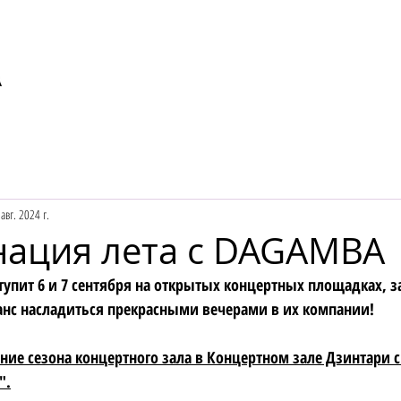
авг. 2024 г.
ация лета с DAGAMBA
упит 6 и 7 сентября на открытых концертных площадках, з
шанс насладиться прекрасными вечерами в их компании!
ение сезона концертного зала в Концертном зале Дзинтари 
".