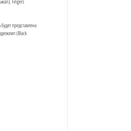
Swan). Fingers 
 будет представлена 
деоклип (Black 