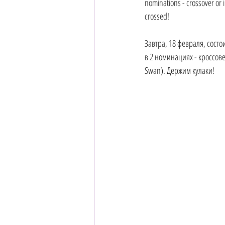
nominations - crossover or
crossed!
Завтра, 18 февраля, сос
в 2 номинациях - кроссов
Swan). Держим кулаки!