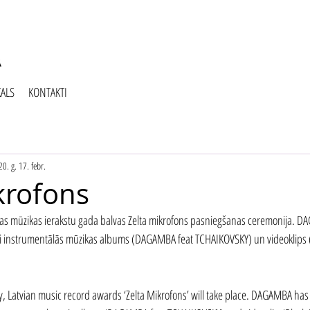
KALS
KONTAKTI
0. g. 17. febr.
krofons
tvijas mūzikas ierakstu gada balvas Zelta mikrofons pasniegšanas ceremonija. 
ai instrumentālās mūzikas albums (DAGAMBA feat TCHAIKOVSKY) un videoklips 
 Latvian music record awards ‘Zelta Mikrofons’ will take place. DAGAMBA has 