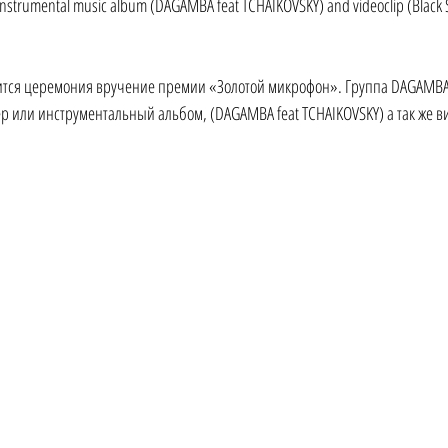
 instrumental music album (DAGAMBA feat TCHAIKOVSKY) and videoclip (Black 
тоится церемония вручение премии «Золотой микрофон». Группа DAGAMBA
ер или инструментальный альбом, (DAGAMBA feat TCHAIKOVSKY) а так же ви