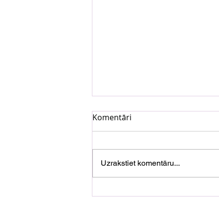
Komentāri
Uzrakstiet komentāru...
DAGAMBA un Aija Andrejev
pirmoreiz apvieno spēkus
kopdziesmā "Pār Karstām