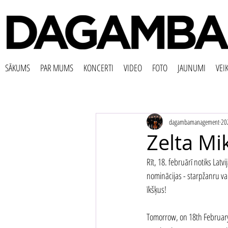
SĀKUMS
PAR MUMS
KONCERTI
VIDEO
FOTO
JAUNUMI
VEI
dagambamanagement
202
Zelta Mi
Rīt, 18. februārī notiks La
nominācijas - starpžanru v
īkšķus!
Tomorrow, on 18th February,